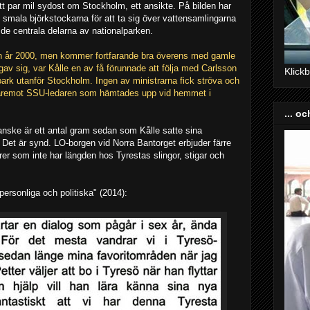
tt par mil sydost om Stockholm, ett ansikte. På bilden har
e smala björkstockarna för att ta sig över vattensamlingarna
 de centrala delarna av nationalparken.
dan år 2000, men kommer fortfarande bra överens med gamle
gav sig, var Kålle en av få förunnade att följa med Carlsson
Klick
ark utanför Stockholm. Ingen av ministrarna fick ströva och
 däremot SSU-ledaren som hämtades upp vid hemmet i
... o
 kanske är ett antal gram sedan som Kålle satte sina
. Det är synd. LO-borgen vid Norra Bantorget erbjuder färre
rer som inte har längden hos Tyrestas slingor, stigar och
ersonliga och politiska" (2014):