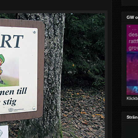
GW om
Klick
Sträng