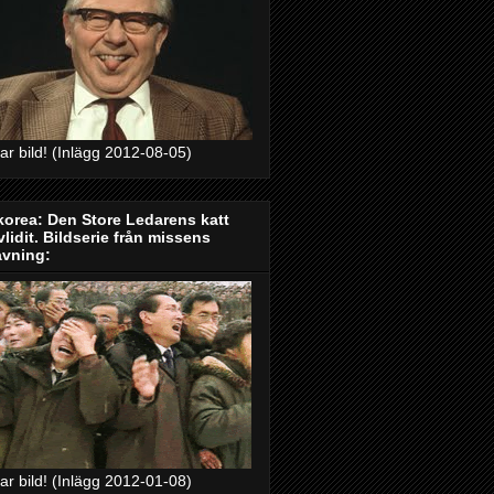
bar bild! (Inlägg 2012-08-05)
orea: Den Store Ledarens katt
vlidit. Bildserie från missens
avning:
bar bild! (Inlägg 2012-01-08)