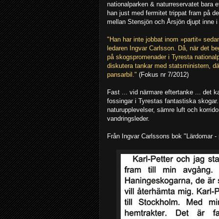
nationalparken & naturreservatet bara e
han just med fermitet trippat fram på d
mellan Stensjön och Årsjön djupt inne i
"Han har inte jobbat inom »partit« se
ledaren Ingvar Carlsson. Då, när det be
på skogspromenader i Tyresta nationalp
diskutera tankar med statsministern,
pansarbil."
(Fokus nr 7/2012)
Fast ... vid närmare eftertanke ... det
fossingar i Tyrestas fantastiska skogar
naturupplevelser, sämre luft och korrido
vandringsleder.
Från Ingvar Carlssons bok "Lärdomar - p