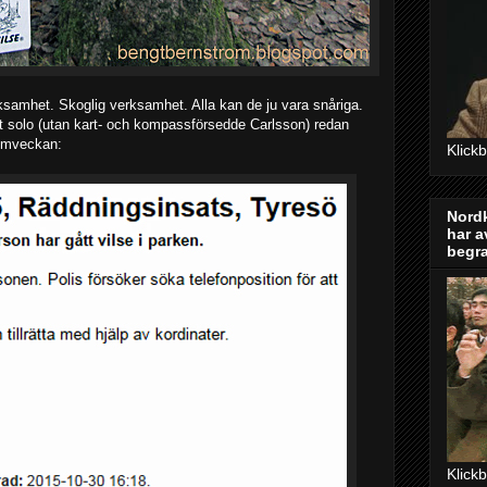
ksamhet. Skoglig verksamhet. Alla kan de ju vara snåriga.
 solo (utan kart- och kompassförsedde Carlsson) redan
romveckan:
Klick
Nordk
har a
begr
Klick