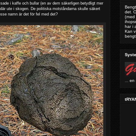
ssade i kaffe och bullar (en av dem säkerligen betydligt mer
Bengt
där ute i skogen. De politiska motståndarna skulle säkert
det. 
jösse namn är det för fel med det?
(med 
ihops
har i 
Kan v
bengt
Syste
... en
tRYAN