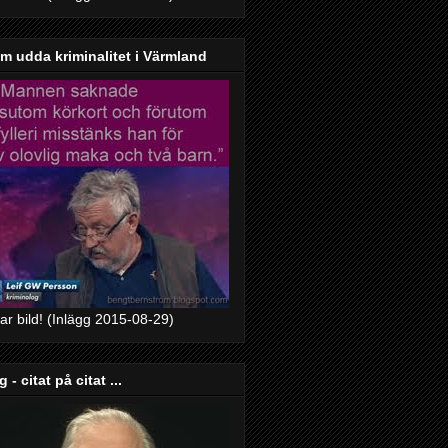
 udda kriminalitet i Värmland
bar bild! (Inlägg 2015-08-29)
 - citat på citat ...