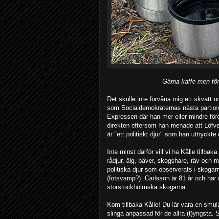
Gärna kaffe men förs
Det skulle inte förvåna mig ett skvatt 
som Socialdemokraternas nästa partiordf
Expressen där han mer eller mindre för
direkten eftersom han menade att Löfve
är "ett politiskt djur" som han uttryckt
Inte minst därför vill vi ha Kålle tillba
rådjur, älg, bäver, skogshare, räv och 
politiska djur som observerats i skogar
(fotsvamp?). Carlsson är 81 år och har m
storstockholmska skogarna.
Kom tillbaka Kålle! Du lär vara en smula 
slinga anpassad för de allra (t)yngsta.