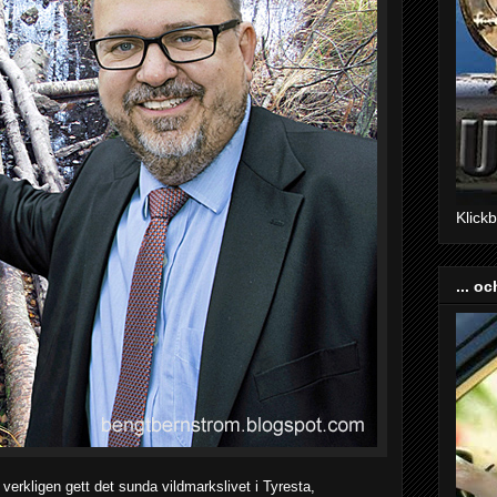
Klick
... oc
erkligen gett det sunda vildmarkslivet i Tyresta,