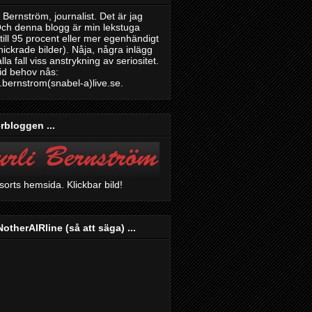
 Bernström, journalist. Det är jag
Och denna blogg är min lekstuga
till 95 procent eller mer egenhändigt
nickrade bilder). Nåja, några inlägg
alla fall viss anstrykning av seriositet.
id behov nås:
.bernstrom(snabel-a)live.se.
rbloggen ...
 sorts hemsida. Klickbar bild!
otherAIRline (så att säga) ...