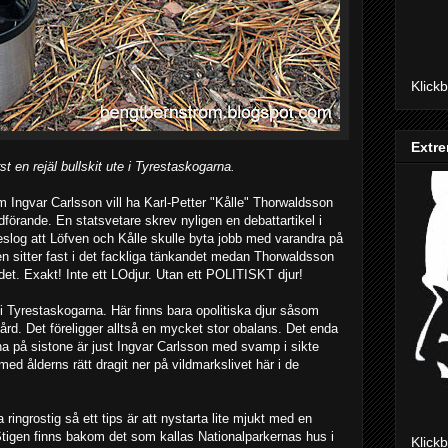
Klick
Extre
t en rejäl bullskit ute i Tyrestaskogarna.
om Ingvar Carlsson vill ha Karl-Petter "Kålle" Thorwaldsson
örande. En statsvetare skrev nyligen en debattartikel i
eslog att Löfven och Kålle skulle byta jobb med varandra på
n sitter fast i det fackliga tänkandet medan Thorwaldsson
e det. Exakt! Inte ett LOdjur. Utan ett POLITISKT djur!
ka i Tyrestaskogarna. Här finns bara opolitiska djur såsom
mård. Det föreligger alltså en mycket stor obalans. Det enda
na på sistone är just Ingvar Carlsson med svamp i sikte
ed ålderns rätt dragit ner på vildmarkslivet här i de
ringrostig så ett tips är att nystarta lite mjukt med en
 Stigen finns bakom det som kallas Nationalparkernas hus i
Klick